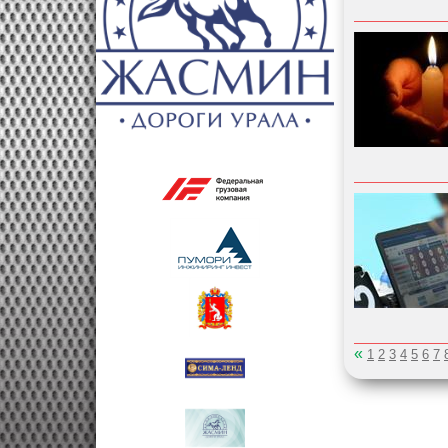
«
1
2
3
4
5
6
7