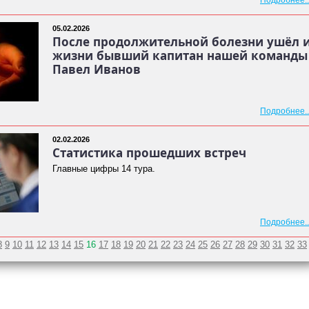
Подробнее..
05.02.2026
После продолжительной болезни ушёл 
жизни бывший капитан нашей команды
Павел Иванов
Подробнее..
02.02.2026
Статистика прошедших встреч
Главные цифры 14 тура.
Подробнее..
8
9
10
11
12
13
14
15
16
17
18
19
20
21
22
23
24
25
26
27
28
29
30
31
32
33