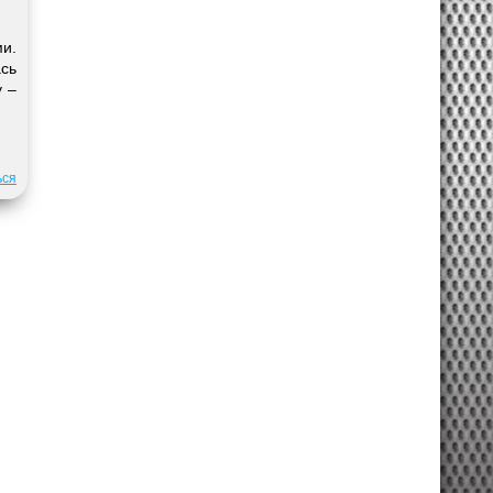
ми.
ась
у –
ься