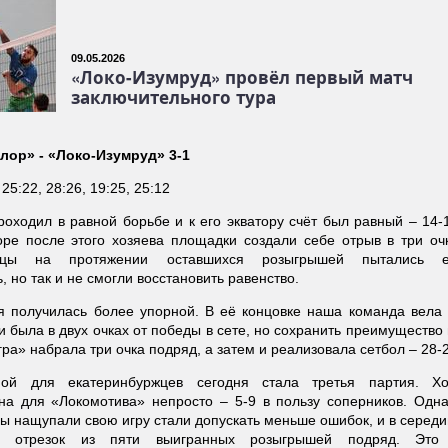
09.05.2026
«Локо-Изумруд» провёл первый матч
заключительного тура
лор» - «Локо-Изумруд» 3-1
:
25:22, 28:26, 19:25, 25:12
роходил в равной борьбе и к его экватору счёт был равный – 14-
оре после этого хозяева площадки создали себе отрыв в три оч
ржцы на протяжении оставшихся розыгрышей пытались е
, но так и не смогли восстановить равенство.
я получилась более упорной. В её концовке наша команда вела 
и была в двух очках от победы в сете, но сохранить преимущество
ра» набрала три очка подряд, а затем и реализовала сетбол – 28-2
ой для екатеринбуржцев сегодня стала третья партия. Хо
на для «Локомотива» непросто – 5-9 в пользу соперников. Одна
цы нащупали свою игру стали допускать меньше ошибок, и в серед
и отрезок из пяти выигранных розыгрышей подряд. Это