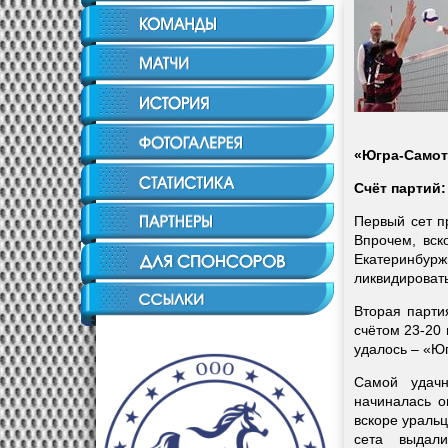
«Югра-Самот
Счёт партий
Первый сет п
Впрочем, вск
Екатеринбу
ликвидировать
Вторая парти
счётом 23-20 
удалось – «Юг
Самой удачн
начиналась о
вскоре ураль
сета выдал