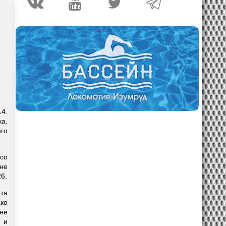
14.
ка.
го
со
 не
6.
тя
ко
ине
 и